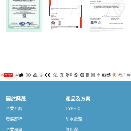
關於興茂
產品及方案
企業介紹
TYPE-C
發展歷程
防水電源
企業優勢
氮化鎵