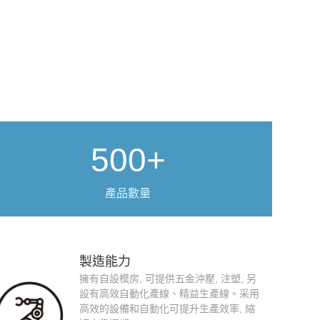
500+
產品數量
製造能力
擁有自設模房, 可提供五金沖壓, 注塑, 另
設有高效自動化產線、精益生產線。采用
高效的設備和自動化可提升生產效率, 縮