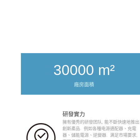
30000 m²
廠房面積
研發實力
擁有優秀的研發团队, 能不斷快速地推出
創新產品. 例如各種电源適配器、充電
器、儲能電源、逆變器. 满足市場要求,