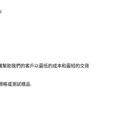
:
，隨時準備幫助我們的客戶以最低的成本和最短的交貨
產品規格或測試樣品.