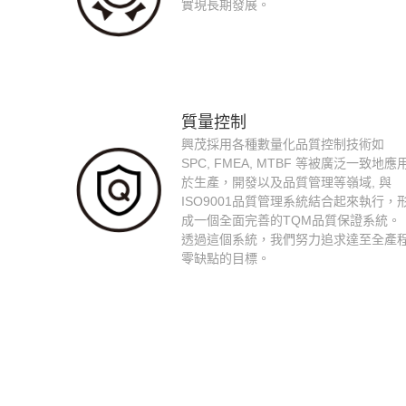
實現長期發展。
質量控制
興茂採用各種數量化品質控制技術如
SPC, FMEA, MTBF 等被廣泛一致地應
於生產，開發以及品質管理等嶺域, 與
ISO9001品質管理系統結合起來執行，
成一個全面完善的TQM品質保證系統。
透過這個系統，我們努力追求達至全產
零缺點的目標。