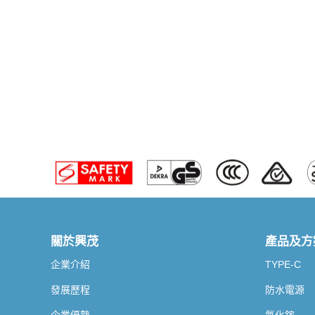
關於興茂
產品及方
企業介紹
TYPE-C
發展歷程
防水電源