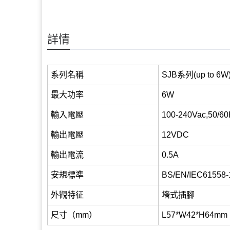
詳情
系列名稱
SJB
系列
(up to 6W
最大功率
6W
輸入電壓
100-240Vac,50/6
輸出電壓
12VDC
輸出電流
0.5A
安規標準
BS/EN/IEC61558-
外觀特征
墻式插腳
尺寸（
mm
）
L57*W42*H64mm